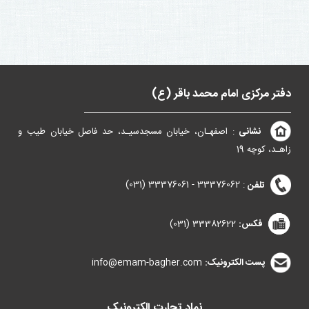
دفتر مرکزی امام محمد باقر (ع)
نشانی
: اصفهـان، خیابان مسجدسیـد، حد فاصل خیابان طیب و
زاهـد، کوچه 19
تلفن
:
33376062 - 33376061 (031)
فکس:
33382622 (031)
پست الکترونیک:
info@emam-bagher.com
نماد تجارت الکترونیک