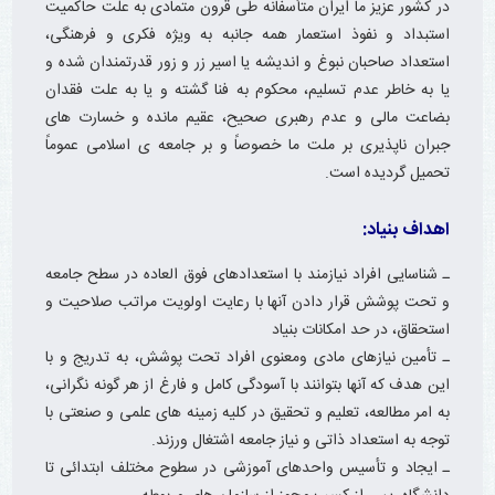
در کشور عزیز ما ایران متأسفانه طی قرون متمادی به علت حاکمیت
استبداد و نفوذ استعمار همه جانبه به ویژه فکری و فرهنگی،
استعداد صاحبان نبوغ و اندیشه یا اسیر زر و زور قدرتمندان شده و
یا به خاطر عدم تسلیم، محکوم به فنا گشته و یا به علت فقدان
بضاعت مالی و عدم رهبری صحیح، عقیم مانده و خسارت های
جبران ناپذیری بر ملت ما خصوصاً و بر جامعه ی اسلامی عموماً
تحمیل گردیده است.
اهداف بنیاد:
ـ شناسایی افراد نیازمند با استعدادهای فوق العاده در سطح جامعه
و تحت پوشش قرار دادن آنها با رعایت اولویت مراتب صلاحیت و
استحقاق، در حد امکانات بنیاد
ـ تأمین نیازهای مادی ومعنوی افراد تحت پوشش، به تدریج و با
این هدف که آنها بتوانند با آسودگی کامل و فارغ از هر گونه نگرانی،
به امر مطالعه، تعلیم و تحقیق در کلیه زمینه های علمی و صنعتی با
توجه به استعداد ذاتی و نیاز جامعه اشتغال ورزند.
ـ ایجاد و تأسیس واحدهای آموزشی در سطوح مختلف ابتدائی تا