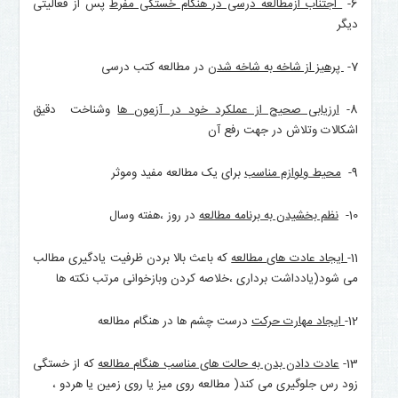
6-
اجتناب ازمطالعه درسی در هنگام خستگی مفرط
پس از فعالیتی
دیگر
7-
پرهیز از شاخه به شاخه شدن
در مطالعه کتب درسی
8-
ارزیابی صحیح از عملکرد خود در آزمون ها
وشناخت دقیق
اشکالات وتلاش در جهت رفع آن
9-
محیط ولوازم مناسب
برای یک مطالعه مفید وموثر
10-
نظم بخشیدن به برنامه مطالعه
در روز ،هفته وسال
11-
ایجاد عادت های مطالعه
که باعث بالا بردن ظرفیت یادگیری مطالب
می شود(یادداشت برداری ،خلاصه کردن وبازخوانی مرتب نکته ها
12-
ایجاد مهارت حرکت
درست چشم ها در هنگام مطالعه
13-
عادت دادن بدن به حالت های مناسب هنگام مطالعه
که از خستگی
زود رس جلوگیری می کند( مطالعه روی میز یا روی زمین یا هردو ،