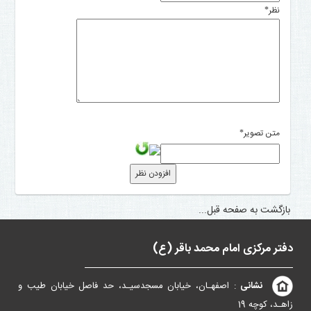
نظر
*
متن تصویر
*
بازگشت به صفحه قبل...
دفتر مرکزی امام محمد باقر (ع)
نشانی
: اصفهـان، خیابان مسجدسیـد، حد فاصل خیابان طیب و
زاهـد، کوچه 19