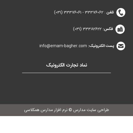
تلفن
:
33376062 - 33376061 (031)
فکس:
33382622 (031)
پست الکترونیک:
info@emam-bagher.com
نماد تجارت الکترونیک
طراحی سایت مدارس
©
نرم افزار مدارس همکلاسی